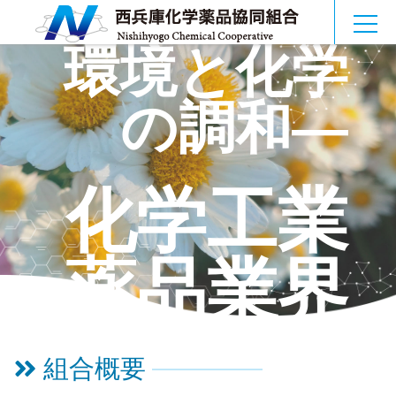
MEN
環境
と
化学
U
の
調和
―
化学工業
薬品
業界
の
発展
へ
組合概要